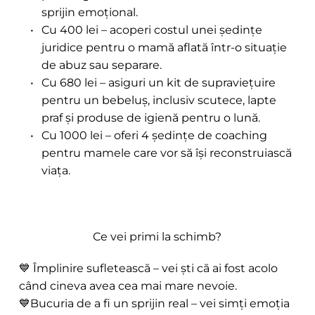
sprijin emoțional.
Cu 400 lei – acoperi costul unei ședințe 
juridice pentru o mamă aflată într-o situație 
de abuz sau separare.
Cu 680 lei – asiguri un kit de supraviețuire 
pentru un bebeluș, inclusiv scutece, lapte 
praf și produse de igienă pentru o lună.
Cu 1000 lei – oferi 4 ședințe de coaching 
pentru mamele care vor să își reconstruiască 
viața.
Ce vei primi la schimb?
💙 Împlinire sufletească – vei ști că ai fost acolo 
când cineva avea cea mai mare nevoie. 
💙Bucuria de a fi un sprijin real – vei simți emoția 