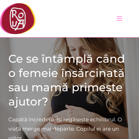
Sari
la
conținut
Ce se întâmplă când 
o femeie însărcinată 
sau mamă primește 
ajutor?
Capătă încredere. Își regăsește echilibrul. O 
viață merge mai departe. Copilul ei are un 
viitor.