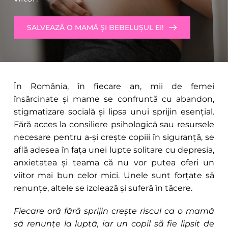
SALVEAZĂ O MAMĂ ȘI BEBELUȘUL EI!
În România, în fiecare an, mii de femei 
însărcinate și mame se confruntă cu abandon, 
stigmatizare socială și lipsa unui sprijin esențial. 
Fără acces la consiliere psihologică sau resursele 
necesare pentru a-și crește copiii în siguranță, se 
află adesea în fața unei lupte solitare cu depresia, 
anxietatea și teama că nu vor putea oferi un 
viitor mai bun celor mici. Unele sunt forțate să 
renunțe, altele se izolează și suferă în tăcere.
Fiecare oră fără sprijin crește riscul ca o mamă 
să renunțe la luptă, iar un copil să fie lipsit de 