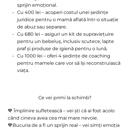
sprijin emoțional.
Cu 400 lei – acoperi costul unei ședințe 
juridice pentru o mamă aflată într-o situație 
de abuz sau separare.
Cu 680 lei – asiguri un kit de supraviețuire 
pentru un bebeluș, inclusiv scutece, lapte 
praf și produse de igienă pentru o lună.
Cu 1000 lei – oferi 4 ședințe de coaching 
pentru mamele care vor să își reconstruiască 
viața.
Ce vei primi la schimb?
💙 Împlinire sufletească – vei ști că ai fost acolo 
când cineva avea cea mai mare nevoie. 
💙Bucuria de a fi un sprijin real – vei simți emoția 