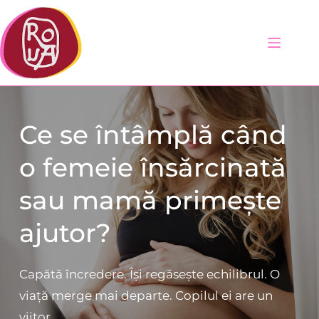
Sari
la
conținut
Ce se întâmplă când 
o femeie însărcinată 
sau mamă primește 
ajutor?
Capătă încredere. Își regăsește echilibrul. O 
viață merge mai departe. Copilul ei are un 
viitor.