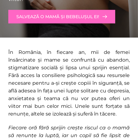
SALVEAZĂ O MAMĂ ȘI BEBELUȘUL EI!
În România, în fiecare an, mii de femei 
însărcinate și mame se confruntă cu abandon, 
stigmatizare socială și lipsa unui sprijin esențial. 
Fără acces la consiliere psihologică sau resursele 
necesare pentru a-și crește copiii în siguranță, se 
află adesea în fața unei lupte solitare cu depresia, 
anxietatea și teama că nu vor putea oferi un 
viitor mai bun celor mici. Unele sunt forțate să 
renunțe, altele se izolează și suferă în tăcere.
Fiecare oră fără sprijin crește riscul ca o mamă 
să renunțe la luptă, iar un copil să fie lipsit de 