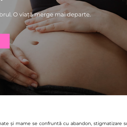
ibrul. O viață merge mai departe. 
nate și mame se confruntă cu abandon, stigmatizare social