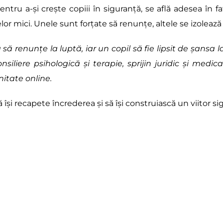
tru a-și crește copiii în siguranță, se află adesea în fa
r mici. Unele sunt forțate să renunțe, altele se izolează ș
să renunțe la luptă, iar un copil să fie lipsit de șansa l
nsiliere psihologică și terapie, sprijin juridic și medical
itate online.
i recapete încrederea și să își construiască un viitor sigur