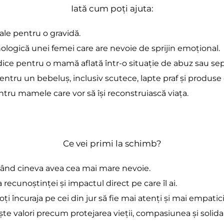
Iată cum poți ajuta:
ale pentru o gravidă.
ihologică unei femei care are nevoie de sprijin emoțional.
idice pentru o mamă aflată într-o situație de abuz sau sep
pentru un bebeluș, inclusiv scutece, lapte praf și produse
ntru mamele care vor să își reconstruiască viața.
Ce vei primi la schimb?
lo când cineva avea cea mai mare nevoie. 
 recunoștinței și impactul direct pe care îl ai. 
oți încuraja pe cei din jur să fie mai atenți și mai empatici
te valori precum protejarea vieții, compasiunea și solidar