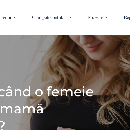
oferim
Cum poți contribui
Proiecte
Rap
când o femeie 
u mamă 
?