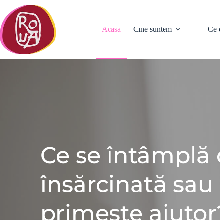
Sari
la
conținut
Acasă
Cine suntem
Ce 
Ce se întâmplă 
însărcinată sa
primește ajutor