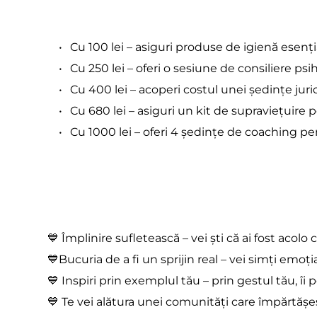
Cu 100 lei – asiguri produse de igienă esenți
Cu 250 lei – oferi o sesiune de consiliere ps
Cu 400 lei – acoperi costul unei ședințe jur
Cu 680 lei – asiguri un kit de supraviețuire 
Cu 1000 lei – oferi 4 ședințe de coaching pe
💙 Împlinire sufletească – vei ști că ai fost aco
💙Bucuria de a fi un sprijin real – vei simți emoția
💙 Inspiri prin exemplul tău – prin gestul tău, îi p
💙 Te vei alătura unei comunități care împărtășeș